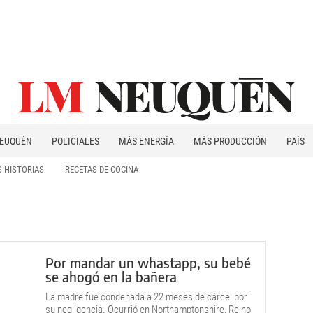
EUQUÉN
POLICIALES
MÁS ENERGÍA
MÁS PRODUCCIÓN
PAÍS
PATAGONIA
 HISTORIAS
RECETAS DE COCINA
Por mandar un whastapp, su bebé
se ahogó en la bañera
La madre fue condenada a 22 meses de cárcel por
su negligencia. Ocurrió en Northamptonshire, Reino