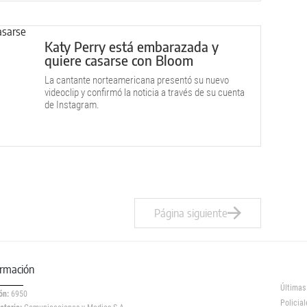
Katy Perry está embarazada y
quiere casarse con Bloom
La cantante norteamericana presentó su nuevo
videoclip y confirmó la noticia a través de su cuenta
de Instagram.
Página siguiente
ormación
Últimas
ón:
6950
Policial