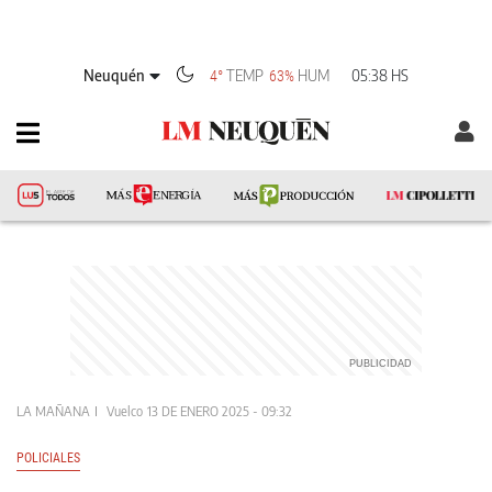
Neuquén
TEMP
HUM
05:38 HS
4°
63%
LA MAÑANA
Vuelco
13 DE ENERO 2025 - 09:32
POLICIALES