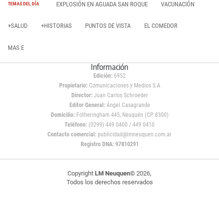
EXPLOSIÓN EN AGUADA SAN ROQUE
VACUNACIÓN
TEMAS DEL DÍA
+SALUD
+HISTORIAS
PUNTOS DE VISTA
EL COMEDOR
MAS E
Información
Edición:
6952
Propietario:
Comunicaciones y Medios S.A
Director:
Juan Carlos Schroeder
Editor General:
Ángel Casagrande
Domicilio:
Fotheringham 445, Neuquén (CP 8300)
Teléfono:
(0299) 449 0400 / 449 0410
Contacto comercial:
publicidad@lmneuquen.com.ar
Registro DNA: 97810291
Copyright
LM Neuquen
© 2026,
Todos los derechos reservados