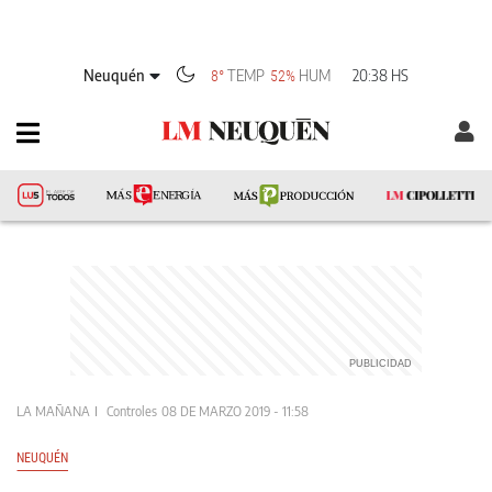
Neuquén
TEMP
HUM
20:38 HS
8°
52%
LA MAÑANA
Controles
08 DE MARZO 2019 - 11:58
NEUQUÉN