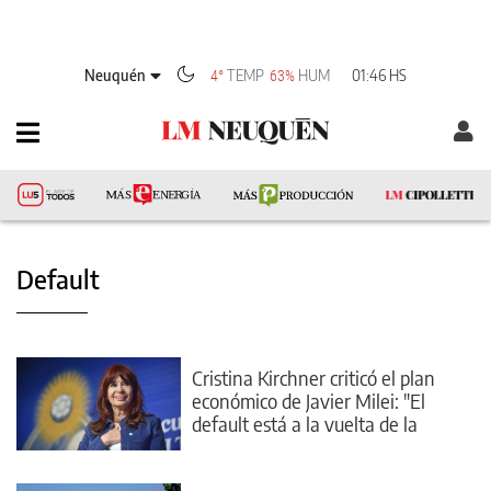
Neuquén
TEMP
HUM
01:46 HS
4°
63%
Default
Cristina Kirchner criticó el plan
económico de Javier Milei: "El
default está a la vuelta de la
esquina"