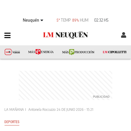
Neuquén
TEMP
HUM
02:32 HS
5°
89%
LA MAÑANA
Antonela Roccuzzo
24 DE JUNIO 2026 - 15:21
DEPORTES