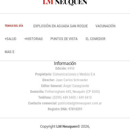
EXPLOSIÓN EN AGUADA SAN ROQUE
VACUNACIÓN
TEMAS DEL DÍA
+SALUD
+HISTORIAS
PUNTOS DE VISTA
EL COMEDOR
MAS E
Información
Edición:
6950
Propietario:
Comunicaciones y Medios S.A
Director:
Juan Carlos Schroeder
Editor General:
Ángel Casagrande
Domicilio:
Fotheringham 445, Neuquén (CP 8300)
Teléfono:
(0299) 449 0400 / 449 0410
Contacto comercial:
publicidad@lmneuquen.com.ar
Registro DNA: 97810291
Copyright
LM Neuquen
© 2026,