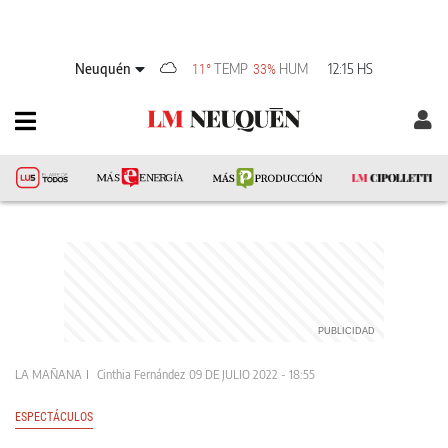
Neuquén
TEMP
HUM
12:15 HS
11°
33%
LA MAÑANA
Cinthia Fernández
09 DE JULIO 2022 - 18:55
ESPECTÁCULOS