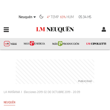
Neuquén
TEMP
HUM
05:34 HS
4°
63%
LA MAÑANA
Elecciones 2019
02 DE OCTUBRE 2019 - 20:09
NEUQUÉN