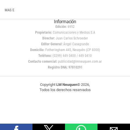
MAS E
Información
Edición:
6952
Propietario:
Comunicaciones y Medios S.A
Director:
Juan Carlos Schroeder
Editor General:
Ángel Casagrande
Domicilio:
Fotheringham 445, Neuquén (CP 8300)
Teléfono:
(0299) 449 0400 / 449 0410
Contacto comercial:
publicidad@lmneuquen.com.ar
Registro DNA: 97810291
Copyright
LM Neuquen
© 2026,
Todos los derechos reservados