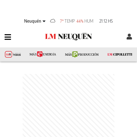
Neuquén
TEMP
HUM
21:12 HS
7°
44%