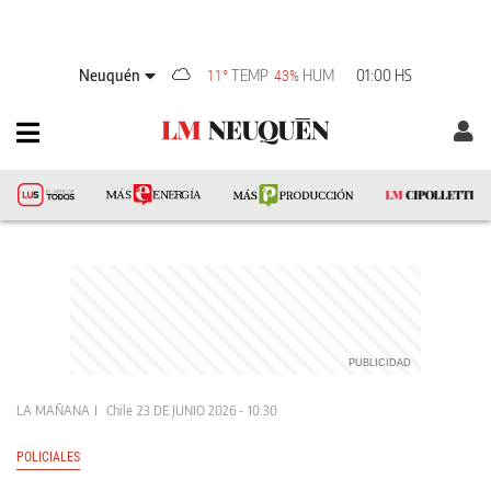
Neuquén
TEMP
HUM
01:00 HS
11°
43%
LA MAÑANA
Chile
23 DE JUNIO 2026 - 10:30
POLICIALES