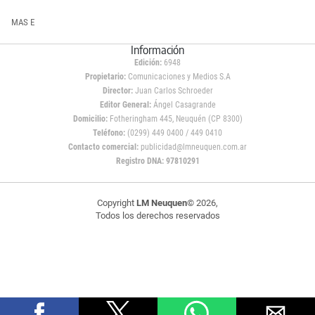
MAS E
Información
Edición:
6948
Propietario:
Comunicaciones y Medios S.A
Director:
Juan Carlos Schroeder
Editor General:
Ángel Casagrande
Domicilio:
Fotheringham 445, Neuquén (CP 8300)
Teléfono:
(0299) 449 0400 / 449 0410
Contacto comercial:
publicidad@lmneuquen.com.ar
Registro DNA: 97810291
Copyright
LM Neuquen
© 2026,
Todos los derechos reservados