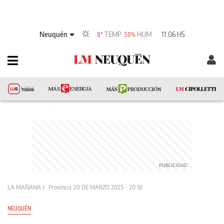
Neuquén
TEMP
HUM
11:06 HS
8°
59%
LA MAÑANA
Provincia
20 DE MARZO 2025 - 20:18
NEUQUÉN