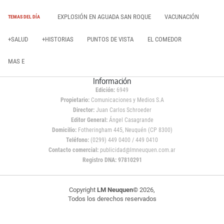
EXPLOSIÓN EN AGUADA SAN ROQUE
VACUNACIÓN
TEMAS DEL DÍA
+SALUD
+HISTORIAS
PUNTOS DE VISTA
EL COMEDOR
MAS E
Información
Edición:
6949
Propietario:
Comunicaciones y Medios S.A
Director:
Juan Carlos Schroeder
Editor General:
Ángel Casagrande
Domicilio:
Fotheringham 445, Neuquén (CP 8300)
Teléfono:
(0299) 449 0400 / 449 0410
Contacto comercial:
publicidad@lmneuquen.com.ar
Registro DNA: 97810291
Copyright
LM Neuquen
© 2026,
Todos los derechos reservados