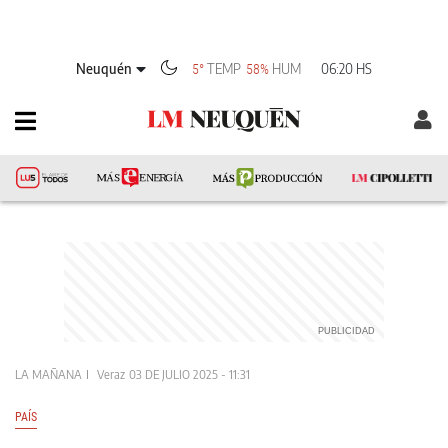
Neuquén
TEMP
HUM
06:20 HS
5°
58%
LA MAÑANA
Veraz
03 DE JULIO 2025 - 11:31
PAÍS