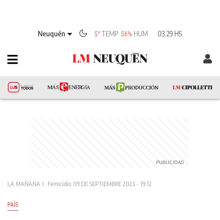
Neuquén
TEMP
HUM
03:29 HS
5°
56%
LA MAÑANA
Femicidio
09 DE SEPTIEMBRE 2023 - 19:12
PAÍS