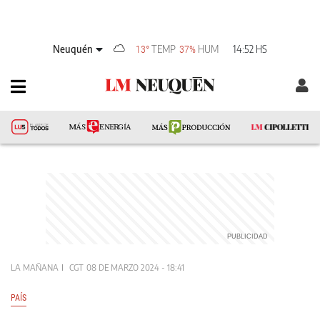
Neuquén
TEMP
HUM
14:52 HS
13°
37%
LA MAÑANA
CGT
08 DE MARZO 2024 - 18:41
PAÍS