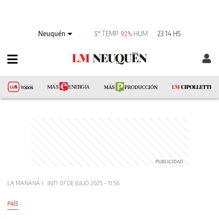
Neuquén
TEMP
HUM
23:14 HS
5°
92%
LA MAÑANA
INTI
07 DE JULIO 2025 - 11:56
PAÍS