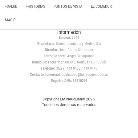
+SALUD
+HISTORIAS
PUNTOS DE VISTA
EL COMEDOR
MAS E
Información
Edición:
6949
Propietario:
Comunicaciones y Medios S.A
Director:
Juan Carlos Schroeder
Editor General:
Ángel Casagrande
Domicilio:
Fotheringham 445, Neuquén (CP 8300)
Teléfono:
(0299) 449 0400 / 449 0410
Contacto comercial:
publicidad@lmneuquen.com.ar
Registro DNA: 97810291
Copyright
LM Neuquen
© 2026,
Todos los derechos reservados