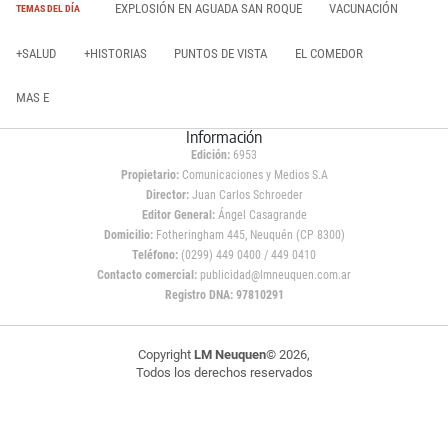
EXPLOSIÓN EN AGUADA SAN ROQUE
VACUNACIÓN
TEMAS DEL DÍA
+SALUD
+HISTORIAS
PUNTOS DE VISTA
EL COMEDOR
MAS E
Información
Edición:
6953
Propietario:
Comunicaciones y Medios S.A
Director:
Juan Carlos Schroeder
Editor General:
Ángel Casagrande
Domicilio:
Fotheringham 445, Neuquén (CP 8300)
Teléfono:
(0299) 449 0400 / 449 0410
Contacto comercial:
publicidad@lmneuquen.com.ar
Registro DNA: 97810291
Copyright
LM Neuquen
© 2026,
Todos los derechos reservados