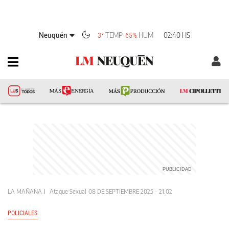
Neuquén
TEMP
HUM
02:40 HS
3°
65%
LA MAÑANA
Ataque Sexual
08 DE SEPTIEMBRE 2025 - 21:02
POLICIALES