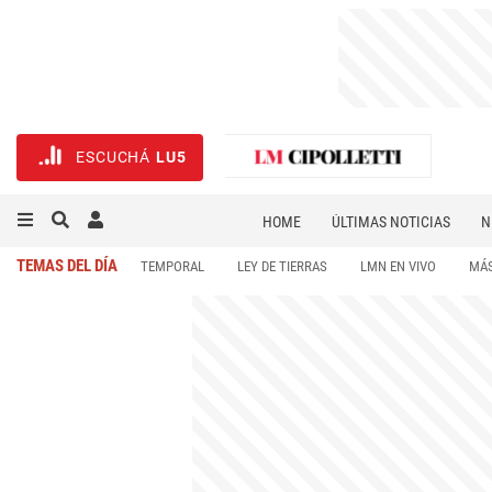
ESCUCHÁ
LU5
HOME
ÚLTIMAS NOTICIAS
N
NECROLÓGICAS
DEPORTES
TEMAS DEL DÍA
TEMPORAL
LEY DE TIERRAS
LMN EN VIVO
MÁS