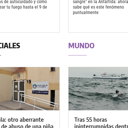
s de autocuidado y cómo
sangre" en la Antártida: ahor
ear tu fuego hasta el 9 de
sabe qué es este fenómeno
puntualmente
CIALES
MUNDO
la: otro aberrante
Tras 55 horas
 de abuso de una niña
ininterrumpidas dent