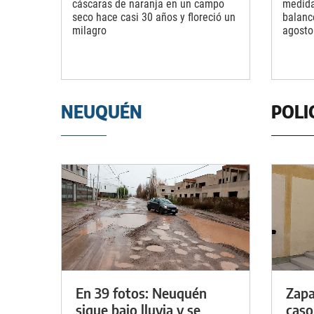
cáscaras de naranja en un campo
medida
seco hace casi 30 años y floreció un
balanc
milagro
agosto
NEUQUÉN
POLI
En 39 fotos: Neuquén
Zapa
sigue bajo lluvia y se
caso