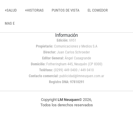
+SALUD
+HISTORIAS
PUNTOS DE VISTA
EL COMEDOR
MAS E
Información
Edición:
6951
Propietario:
Comunicaciones y Medios S.A
Director:
Juan Carlos Schroeder
Editor General:
Ángel Casagrande
Domicilio:
Fotheringham 445, Neuquén (CP 8300)
Teléfono:
(0299) 449 0400 / 449 0410
Contacto comercial:
publicidad@lmneuquen.com.ar
Registro DNA: 97810291
Copyright
LM Neuquen
© 2026,
Todos los derechos reservados