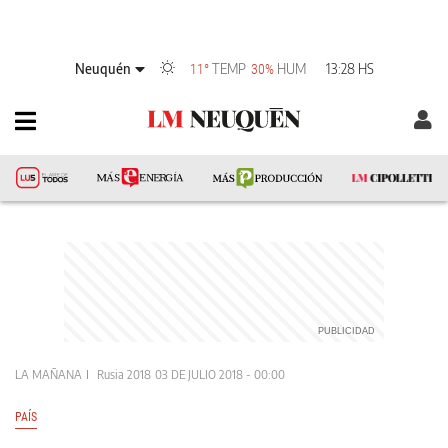
Neuquén
TEMP
HUM
13:28 HS
11°
30%
LA MAÑANA
Rusia 2018
03 DE JULIO 2018 - 00:00
PAÍS