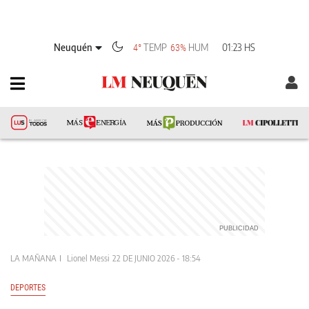
Neuquén
TEMP
HUM
01:23 HS
4°
63%
LA MAÑANA
Lionel Messi
22 DE JUNIO 2026 - 18:54
DEPORTES