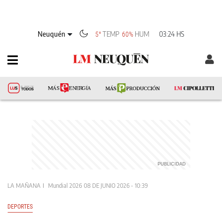
Neuquén
TEMP
HUM
03:24 HS
5°
60%
LA MAÑANA
Mundial 2026
08 DE JUNIO 2026 - 10:39
DEPORTES