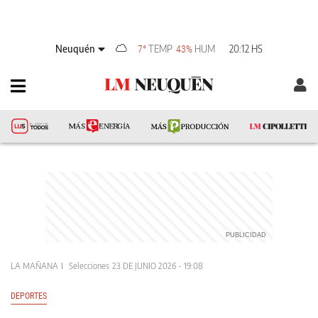
Neuquén
TEMP
HUM
20:12 HS
7°
43%
LA MAÑANA
Selecciones
23 DE JUNIO 2026 - 19:08
DEPORTES