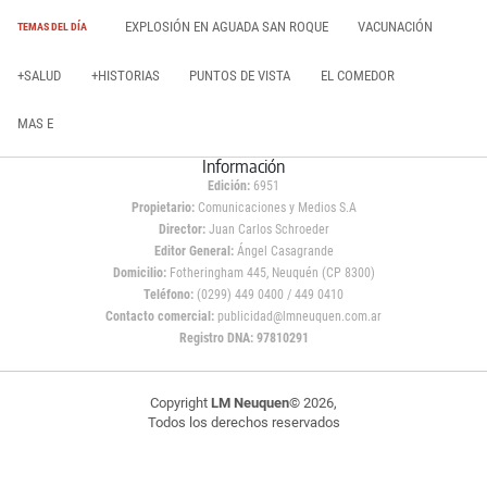
EXPLOSIÓN EN AGUADA SAN ROQUE
VACUNACIÓN
TEMAS DEL DÍA
+SALUD
+HISTORIAS
PUNTOS DE VISTA
EL COMEDOR
MAS E
Información
Edición:
6951
Propietario:
Comunicaciones y Medios S.A
Director:
Juan Carlos Schroeder
Editor General:
Ángel Casagrande
Domicilio:
Fotheringham 445, Neuquén (CP 8300)
Teléfono:
(0299) 449 0400 / 449 0410
Contacto comercial:
publicidad@lmneuquen.com.ar
Registro DNA: 97810291
Copyright
LM Neuquen
© 2026,
Todos los derechos reservados