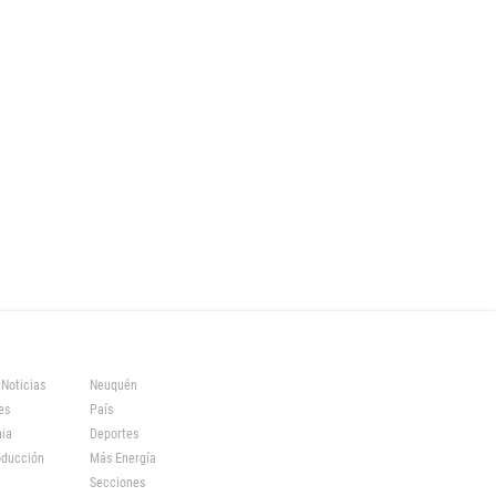
 Noticias
Neuquén
es
País
ia
Deportes
oducción
Más Energía
Secciones