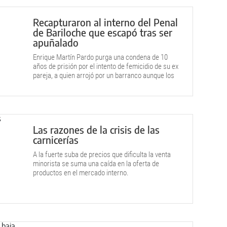
Recapturaron al interno del Penal
de Bariloche que escapó tras ser
apuñalado
Enrique Martín Pardo purga una condena de 10
años de prisión por el intento de femicidio de su ex
pareja, a quien arrojó por un barranco aunque los
árboles amortiguaron la caída y la víctima sólo
sufrió lesiones.
Las razones de la crisis de las
carnicerías
A la fuerte suba de precios que dificulta la venta
minorista se suma una caída en la oferta de
productos en el mercado interno.