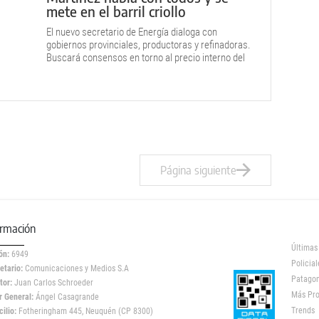
mete en el barril criollo
El nuevo secretario de Energía dialoga con
gobiernos provinciales, productoras y refinadoras.
Buscará consensos en torno al precio interno del
barril.
Página siguiente
ormación
Últimas
ón:
6949
Policial
etario:
Comunicaciones y Medios S.A
Patagon
tor:
Juan Carlos Schroeder
Más Pr
r General:
Ángel Casagrande
Trends
ilio:
Fotheringham 445, Neuquén (CP 8300)