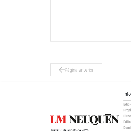
Página anterior
Inf
Edici
Propi
Direc
Edito
Domic
Jueves
6 de
agosto
de 2026