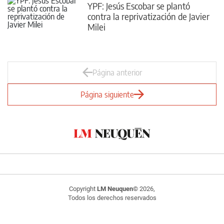
YPF: Jesús Escobar se plantó
contra la reprivatización de Javier
Milei
Página anterior
Página siguiente
Copyright
LM Neuquen
© 2026,
Todos los derechos reservados