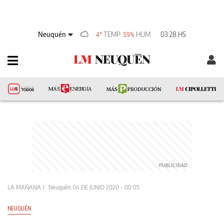
Neuquén
TEMP
HUM
03:28 HS
4°
59%
LA MAÑANA
Neuquén
04 DE JUNIO 2020 - 00:05
NEUQUÉN