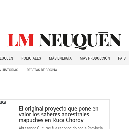
EUQUÉN
POLICIALES
MÁS ENERGÍA
MÁS PRODUCCIÓN
PAÍS
PATAGONIA
 HISTORIAS
RECETAS DE COCINA
El original proyecto que pone en
valor los saberes ancestrales
mapuches en Ruca Choroy
Abrazando Culturas fue reconocido por la Provincia