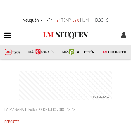
Neuquén
TEMP
HUM
19:36 HS
9°
39%
LA MAÑANA
Fútbol
23 DE JULIO 2018 - 18:48
DEPORTES