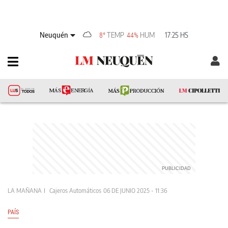
Neuquén
TEMP
HUM
17:25 HS
8°
44%
LA MAÑANA
Cajeros Automáticos
06 DE JUNIO 2025 - 11:36
PAÍS