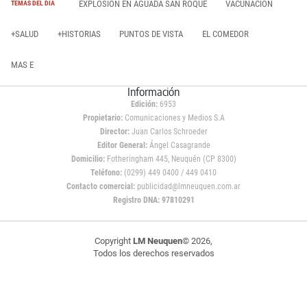
EXPLOSIÓN EN AGUADA SAN ROQUE
VACUNACIÓN
TEMAS DEL DÍA
+SALUD
+HISTORIAS
PUNTOS DE VISTA
EL COMEDOR
MAS E
Información
Edición:
6953
Propietario:
Comunicaciones y Medios S.A
Director:
Juan Carlos Schroeder
Editor General:
Ángel Casagrande
Domicilio:
Fotheringham 445, Neuquén (CP 8300)
Teléfono:
(0299) 449 0400 / 449 0410
Contacto comercial:
publicidad@lmneuquen.com.ar
Registro DNA: 97810291
Copyright
LM Neuquen
© 2026,
Todos los derechos reservados