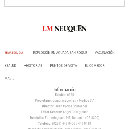
EXPLOSIÓN EN AGUADA SAN ROQUE
VACUNACIÓN
TEMAS DEL DÍA
+SALUD
+HISTORIAS
PUNTOS DE VISTA
EL COMEDOR
MAS E
Información
Edición:
6950
Propietario:
Comunicaciones y Medios S.A
Director:
Juan Carlos Schroeder
Editor General:
Ángel Casagrande
Domicilio:
Fotheringham 445, Neuquén (CP 8300)
Teléfono:
(0299) 449 0400 / 449 0410