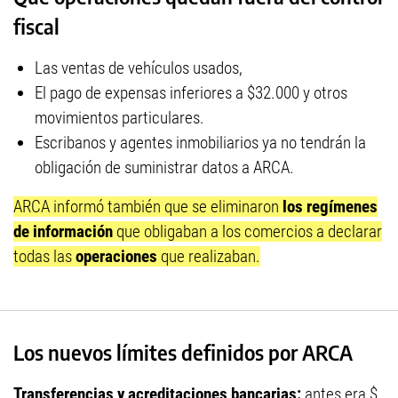
fiscal
Las ventas de vehículos usados,
El pago de expensas inferiores a $32.000 y otros
movimientos particulares.
Escribanos y agentes inmobiliarios ya no tendrán la
obligación de suministrar datos a ARCA.
ARCA informó también que se eliminaron
los regímenes
de información
que obligaban a los comercios a declarar
todas las
operaciones
que realizaban.
Los nuevos límites definidos por ARCA
Transferencias y acreditaciones bancarias:
antes era $