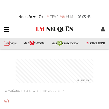
Neuquén
TEMP
HUM
05:05 HS
5°
59%
LA MAÑANA
ARCA
04 DE JUNIO 2025 - 08:52
PAÍS