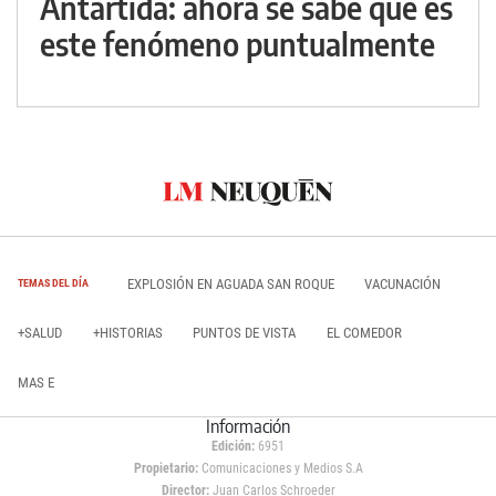
Antártida: ahora se sabe qué es
este fenómeno puntualmente
EXPLOSIÓN EN AGUADA SAN ROQUE
VACUNACIÓN
TEMAS DEL DÍA
+SALUD
+HISTORIAS
PUNTOS DE VISTA
EL COMEDOR
MAS E
Información
Edición:
6951
Propietario:
Comunicaciones y Medios S.A
Director:
Juan Carlos Schroeder