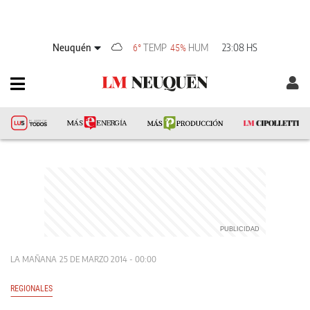
Neuquén
TEMP
HUM
23:08 HS
6°
45%
LA MAÑANA
25 DE MARZO 2014 - 00:00
REGIONALES