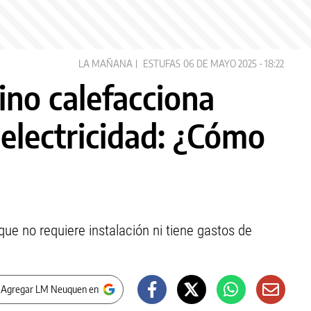
LA MAÑANA
ESTUFAS
06 DE MAYO 2025 - 18:22
ino calefacciona
 electricidad: ¿Cómo
que no requiere instalación ni tiene gastos de
 Agregar LM Neuquen en