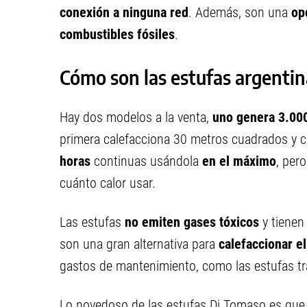
conexión a ninguna red
. Además, son una
op
combustibles fósiles
.
Cómo son las estufas argentin
Hay dos modelos a la venta,
uno genera 3.000
primera calefacciona 30 metros cuadrados y
horas
continuas usándola
en el máximo
, per
cuánto calor usar.
Las estufas
no emiten gases tóxicos
y tienen
son una gran alternativa para
calefaccionar e
gastos de mantenimiento, como las estufas tr
Lo novedoso de las estufas Di Tomaso es qu