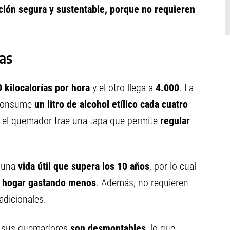
ción segura y sustentable, porque no requieren
as
 kilocalorías por hora
y el otro llega a
4.000
. La
 consume
un litro de alcohol etílico cada cuatro
o el quemador trae una tapa que permite
regular
 una
vida útil que supera los 10 años
, por lo cual
l hogar gastando menos
. Además, no requieren
adicionales.
e sus quemadores
son desmontables
, lo que