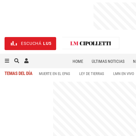
ESCUCHÁ
LU5
HOME
ÚLTIMAS NOTICIAS
N
NECROLÓGICAS
DEPORTES
TEMAS DEL DÍA
MUERTE EN EL EPAS
LEY DE TIERRAS
LMN EN VIVO