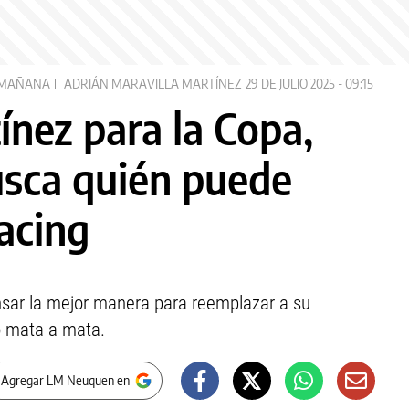
 MAÑANA
ADRIÁN MARAVILLA MARTÍNEZ
29 DE JULIO 2025 - 09:15
ínez para la Copa,
usca quién puede
acing
nsar la mejor manera para reemplazar a su
mo mata a mata.
 Agregar LM Neuquen en