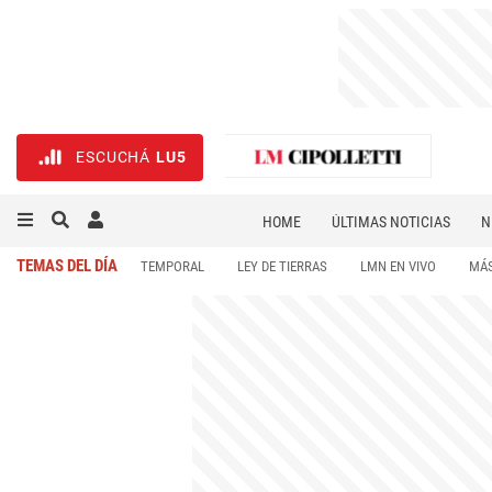
ESCUCHÁ
LU5
HOME
ÚLTIMAS NOTICIAS
N
NECROLÓGICAS
DEPORTES
TEMAS DEL DÍA
TEMPORAL
LEY DE TIERRAS
LMN EN VIVO
MÁS