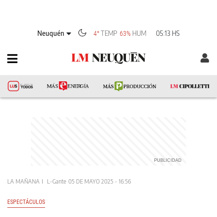
Neuquén
TEMP
HUM
05:13 HS
4°
63%
LA MAÑANA
L-Gante
05 DE MAYO 2025 - 16:56
ESPECTÁCULOS