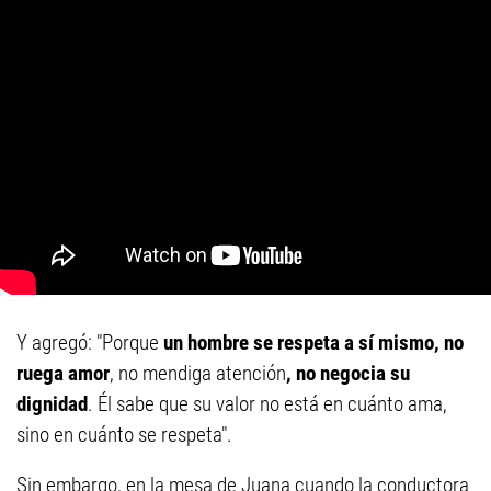
Y agregó: "Porque
un hombre se respeta a sí mismo, no
ruega amor
, no mendiga atención
, no negocia su
dignidad
. Él sabe que su valor no está en cuánto ama,
sino en cuánto se respeta".
Sin embargo, en la mesa de Juana cuando la conductora