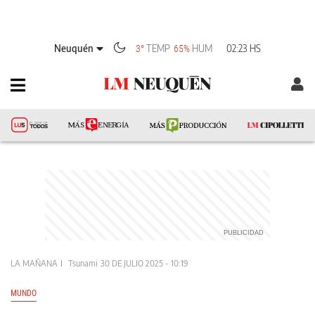
Neuquén
TEMP
HUM
02:23 HS
3°
65%
LA MAÑANA
Tsunami
30 DE JULIO 2025 - 10:19
MUNDO