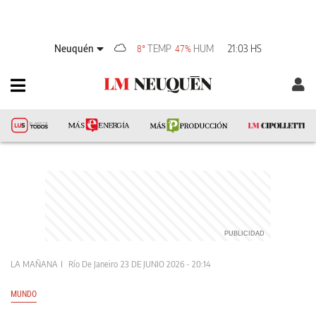
Neuquén
TEMP
HUM
21:03 HS
8°
47%
LA MAÑANA
Río De Janeiro
23 DE JUNIO 2026 - 20:14
MUNDO