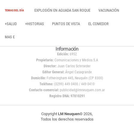
EXPLOSIÓN EN AGUADA SAN ROQUE
VACUNACIÓN
TEMAS DEL DÍA
+SALUD
+HISTORIAS
PUNTOS DE VISTA
EL COMEDOR
MAS E
Información
Edición:
6952
Propietario:
Comunicaciones y Medios S.A
Director:
Juan Carlos Schroeder
Editor General:
Ángel Casagrande
Domicilio:
Fotheringham 445, Neuquén (CP 8300)
Teléfono:
(0299) 449 0400 / 449 0410
Contacto comercial:
publicidad@lmneuquen.com.ar
Registro DNA: 97810291
Copyright
LM Neuquen
© 2026,
Todos los derechos reservados