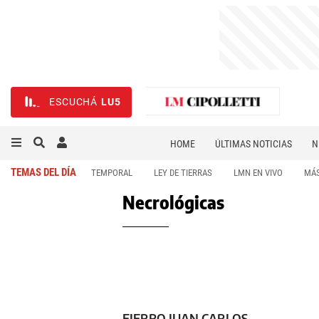
ESCUCHÁ
LU5
HOME
ÚLTIMAS NOTICIAS
N
NECROLÓGICAS
DEPORTES
TEMAS DEL DÍA
TEMPORAL
LEY DE TIERRAS
LMN EN VIVO
MÁS
Necrológicas
FIERRO JUAN CARLOS