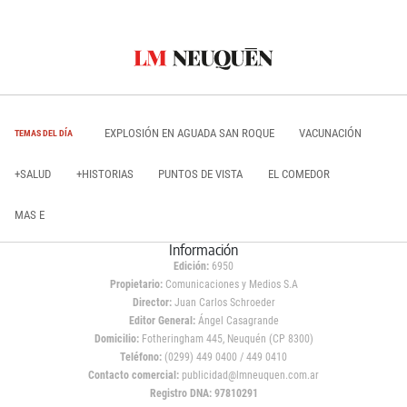
EXPLOSIÓN EN AGUADA SAN ROQUE
VACUNACIÓN
TEMAS DEL DÍA
+SALUD
+HISTORIAS
PUNTOS DE VISTA
EL COMEDOR
MAS E
Información
Edición:
6950
Propietario:
Comunicaciones y Medios S.A
Director:
Juan Carlos Schroeder
Editor General:
Ángel Casagrande
Domicilio:
Fotheringham 445, Neuquén (CP 8300)
Teléfono:
(0299) 449 0400 / 449 0410
Contacto comercial:
publicidad@lmneuquen.com.ar
Registro DNA: 97810291