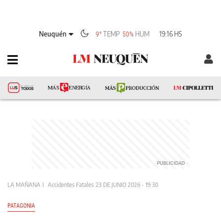
Neuquén
TEMP
HUM
19:16 HS
9°
50%
LA MAÑANA
Accidentes Fatales
23 DE JUNIO 2026 - 19:30
PATAGONIA