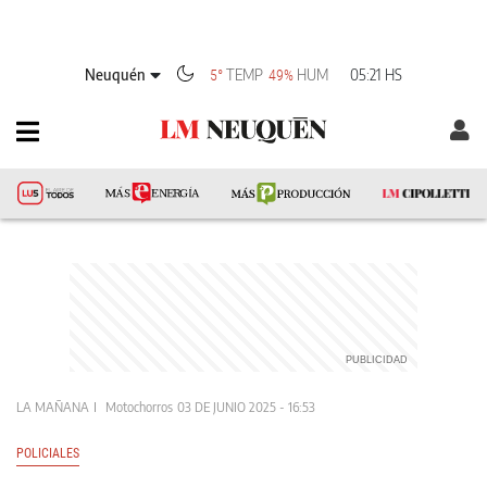
Neuquén
TEMP
HUM
05:21 HS
5°
49%
LA MAÑANA
Motochorros
03 DE JUNIO 2025 - 16:53
POLICIALES