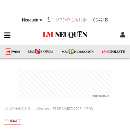
Neuquén
TEMP
HUM
06:42 HS
5°
58%
LA MAÑANA
Santa Genoveva
25 DE MARZO 2025 - 09:30
POLICIALES