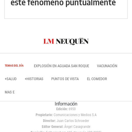
este fenómeno puntualmente
EXPLOSIÓN EN AGUADA SAN ROQUE
VACUNACIÓN
TEMAS DEL DÍA
+SALUD
+HISTORIAS
PUNTOS DE VISTA
EL COMEDOR
MAS E
Información
Edición:
6950
Propietario:
Comunicaciones y Medios S.A
Director:
Juan Carlos Schroeder
Editor General:
Ángel Casagrande