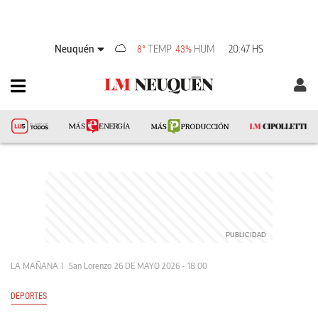
Neuquén
TEMP
HUM
20:47 HS
8°
43%
LA MAÑANA
San Lorenzo
26 DE MAYO 2026 - 18:00
DEPORTES