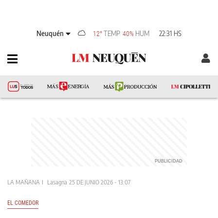
Neuquén
TEMP
HUM
22:31 HS
12°
40%
LA MAÑANA
Lasagna
25 DE JUNIO 2026 - 13:07
EL COMEDOR