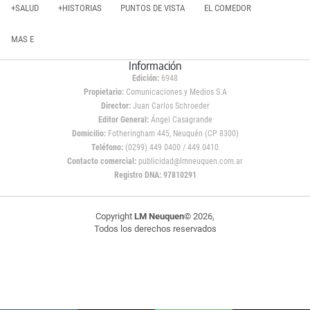
+SALUD
+HISTORIAS
PUNTOS DE VISTA
EL COMEDOR
MAS E
Información
Edición:
6948
Propietario:
Comunicaciones y Medios S.A
Director:
Juan Carlos Schroeder
Editor General:
Ángel Casagrande
Domicilio:
Fotheringham 445, Neuquén (CP 8300)
Teléfono:
(0299) 449 0400 / 449 0410
Contacto comercial:
publicidad@lmneuquen.com.ar
Registro DNA: 97810291
Copyright
LM Neuquen
© 2026,
Todos los derechos reservados