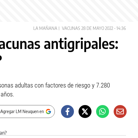
LA MAÑANA
VACUNAS
28 DE MAYO 2022 - 14:36
acunas antigripales:
?
rsonas adultas con factores de riesgo y 7.280
 años.
 Agregar LM Neuquen en