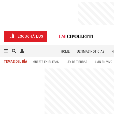
ESCUCHÁ
LU5
HOME
ÚLTIMAS NOTICIAS
N
NECROLÓGICAS
DEPORTES
TEMAS DEL DÍA
MUERTE EN EL EPAS
LEY DE TIERRAS
LMN EN VIVO