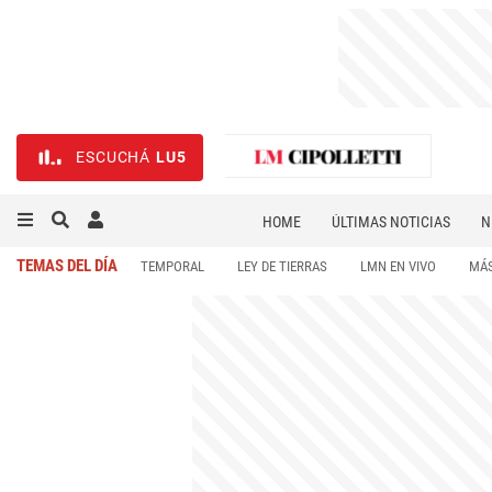
ESCUCHÁ
LU5
HOME
ÚLTIMAS NOTICIAS
N
NECROLÓGICAS
DEPORTES
TEMAS DEL DÍA
TEMPORAL
LEY DE TIERRAS
LMN EN VIVO
MÁS