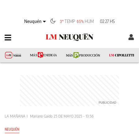
Neuquén
TEMP
HUM
02:27 HS
3°
65%
LA MAÑANA
Mariano Gaido
25 DE MAYO 2025 - 13:56
NEUQUÉN