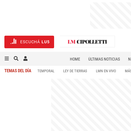
ESCUCHÁ
LU5
HOME
ÚLTIMAS NOTICIAS
N
NECROLÓGICAS
DEPORTES
TEMAS DEL DÍA
TEMPORAL
LEY DE TIERRAS
LMN EN VIVO
MÁS