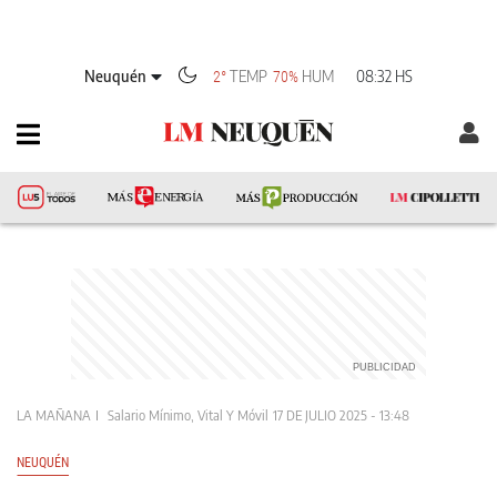
Neuquén
TEMP
HUM
08:32 HS
2°
70%
LA MAÑANA
Salario Mínimo, Vital Y Móvil
17 DE JULIO 2025 - 13:48
NEUQUÉN