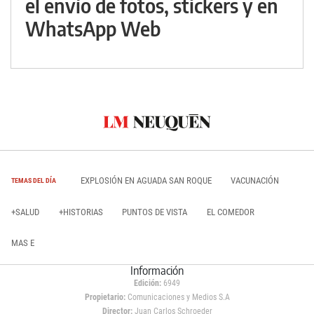
el envío de fotos, stickers y en
WhatsApp Web
EXPLOSIÓN EN AGUADA SAN ROQUE
VACUNACIÓN
TEMAS DEL DÍA
+SALUD
+HISTORIAS
PUNTOS DE VISTA
EL COMEDOR
MAS E
Información
Edición:
6949
Propietario:
Comunicaciones y Medios S.A
Director:
Juan Carlos Schroeder