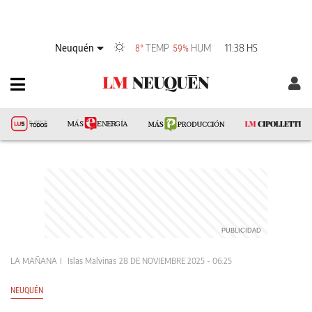
Neuquén
TEMP
HUM
11:38 HS
8°
59%
LA MAÑANA
Islas Malvinas
28 DE NOVIEMBRE 2025 - 06:25
NEUQUÉN