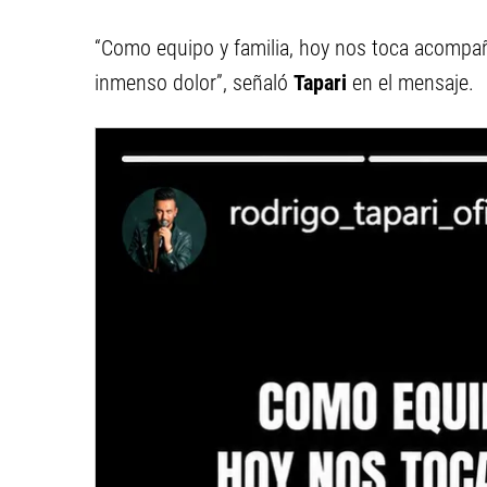
“Como equipo y familia, hoy nos toca acomp
inmenso dolor”, señaló
Tapari
en el mensaje.