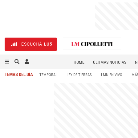
ESCUCHÁ
LU5
HOME
ÚLTIMAS NOTICIAS
N
NECROLÓGICAS
DEPORTES
TEMAS DEL DÍA
TEMPORAL
LEY DE TIERRAS
LMN EN VIVO
MÁS