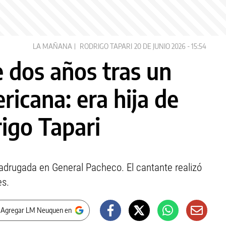
LA MAÑANA
RODRIGO TAPARI
20 DE JUNIO 2026 - 15:54
 dos años tras un
icana: era hija de
igo Tapari
madrugada en General Pacheco. El cantante realizó
es.
 Agregar LM Neuquen en