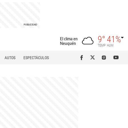
9°
41%
El clima en
Neuquén
TEMP
HUM
AUTOS
ESPECTÁCULOS