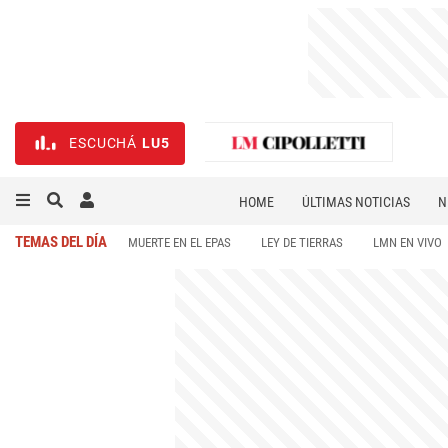
ESCUCHÁ
LU5
HOME
ÚLTIMAS NOTICIAS
N
NECROLÓGICAS
DEPORTES
TEMAS DEL DÍA
MUERTE EN EL EPAS
LEY DE TIERRAS
LMN EN VIVO