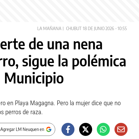
LA MAÑANA
CHUBUT
18 DE JUNIO 2026 - 10:55
uerte de una nena
ro, sigue la polémica
l Municipio
ero en Playa Magagna. Pero la mujer dice que no
s perros de raza.
 Agregar LM Neuquen en