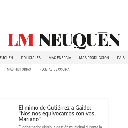
EUQUÉN
POLICIALES
MÁS ENERGÍA
MÁS PRODUCCIÓN
PAÍS
PATAGONIA
MÁS HISTORIAS
RECETAS DE COCINA
El mimo de Gutiérrez a Gaido:
"Nos nos equivocamos con vos,
Mariano"
El gobernador elogió la gestión municipal durante la