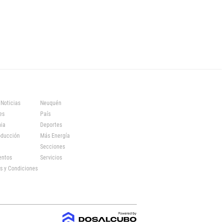
 Noticias
Neuquén
es
País
ia
Deportes
oducción
Más Energía
Secciones
entos
Servicios
s y Condiciones