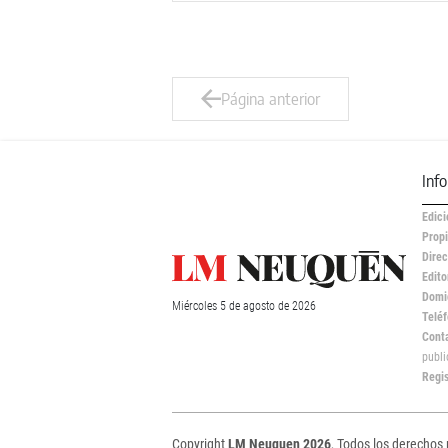
Página anterior
Inf
Edici
Propi
Direc
Edito
Domic
Miércoles
5 de
agosto
de 2026
Teléf
Cont
publ
Regi
Copyright
LM Neuquen 2026
, Todos los derechos