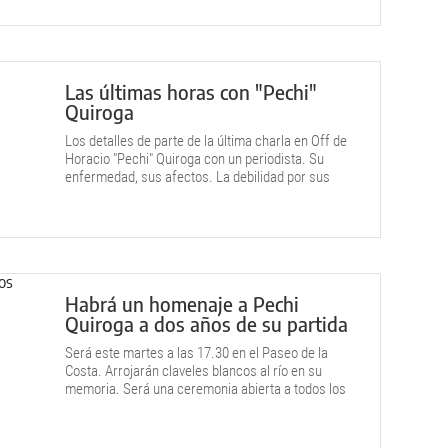
Las últimas horas con "Pechi"
Quiroga
Los detalles de parte de la última charla en Off de
Horacio "Pechi" Quiroga con un periodista. Su
enfermedad, sus afectos. La debilidad por sus
hijas y el deseo de un trasplante de pulmón que
nunca llegó.
Habrá un homenaje a Pechi
Quiroga a dos años de su partida
Será este martes a las 17.30 en el Paseo de la
Costa. Arrojarán claveles blancos al río en su
memoria. Será una ceremonia abierta a todos los
vecinos.