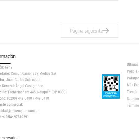
Página siguiente
ormación
Últimas
ón:
6949
Policial
etario:
Comunicaciones y Medios S.A
Patagon
tor:
Juan Carlos Schroeder
Más Pr
r General:
Ángel Casagrande
Trends
ilio:
Fotheringham 445, Neuquén (CP 8300)
ono:
(0299) 449 0400 / 449 0410
Suplem
acto comercial:
Término
icidad@lmneuquen.com.ar
stro DNA: 97810291
 reservados