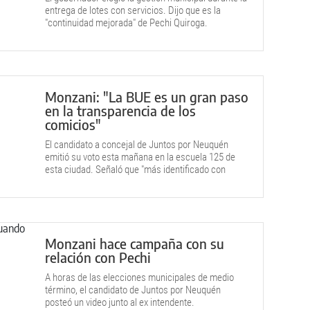
entrega de lotes con servicios. Dijo que es la
"continuidad mejorada" de Pechi Quiroga.
Monzani: "La BUE es un gran paso
en la transparencia de los
comicios"
El candidato a concejal de Juntos por Neuquén
emitió su voto esta mañana en la escuela 125 de
esta ciudad. Señaló que "más identificado con
Horacio Pechi (Quiroga) no puede estar" porque
estuvo en todas las gestiones.
Monzani hace campaña con su
relación con Pechi
A horas de las elecciones municipales de medio
término, el candidato de Juntos por Neuquén
posteó un video junto al ex intendente.