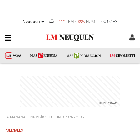
Neuquén
TEMP
HUM
00:02 HS
11°
39%
LA MAÑANA
Neuquén
15 DE JUNIO 2026 - 11:06
POLICIALES