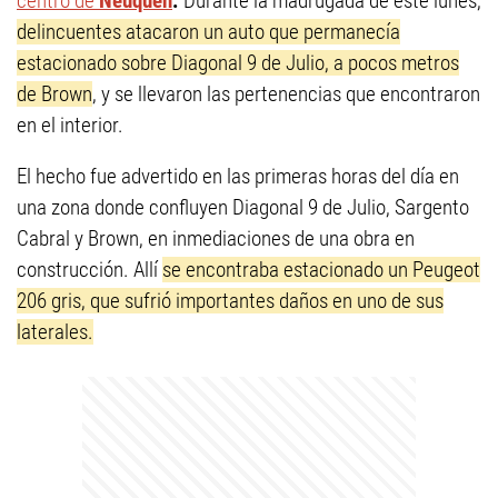
centro de
Neuquén
.
Durante la madrugada de este lunes,
delincuentes atacaron un auto que permanecía
estacionado sobre Diagonal 9 de Julio, a pocos metros
de Brown
, y se llevaron las pertenencias que encontraron
en el interior.
El hecho fue advertido en las primeras horas del día en
una zona donde confluyen Diagonal 9 de Julio, Sargento
Cabral y Brown, en inmediaciones de una obra en
construcción. Allí
se encontraba estacionado un Peugeot
206 gris, que sufrió importantes daños en uno de sus
laterales.