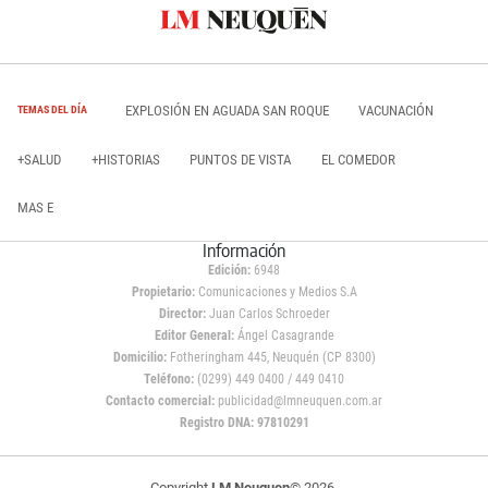
EXPLOSIÓN EN AGUADA SAN ROQUE
VACUNACIÓN
TEMAS DEL DÍA
+SALUD
+HISTORIAS
PUNTOS DE VISTA
EL COMEDOR
MAS E
Información
Edición:
6948
Propietario:
Comunicaciones y Medios S.A
Director:
Juan Carlos Schroeder
Editor General:
Ángel Casagrande
Domicilio:
Fotheringham 445, Neuquén (CP 8300)
Teléfono:
(0299) 449 0400 / 449 0410
Contacto comercial:
publicidad@lmneuquen.com.ar
Registro DNA: 97810291
Copyright
LM Neuquen
© 2026,