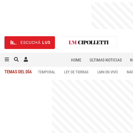
ESCUCHÁ
LU5
HOME
ÚLTIMAS NOTICIAS
N
NECROLÓGICAS
DEPORTES
TEMAS DEL DÍA
TEMPORAL
LEY DE TIERRAS
LMN EN VIVO
MÁS