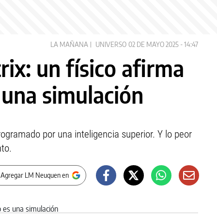
LA MAÑANA
UNIVERSO
02 DE MAYO 2025 - 14:47
ix: un físico afirma
 una simulación
rogramado por una inteligencia superior. Y lo peor
to.
 Agregar LM Neuquen en